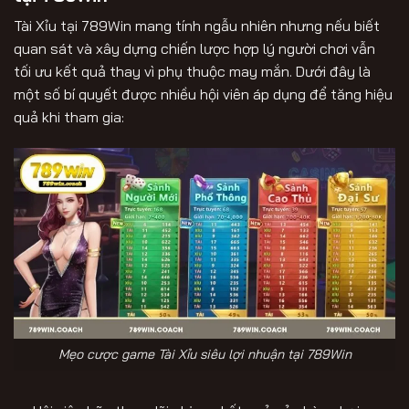
Tài Xỉu tại 789Win mang tính ngẫu nhiên nhưng nếu biết
quan sát và xây dựng chiến lược hợp lý người chơi vẫn
tối ưu kết quả thay vì phụ thuộc may mắn. Dưới đây là
một số bí quyết được nhiều hội viên áp dụng để tăng hiệu
quả khi tham gia:
Mẹo cược game Tài Xỉu siêu lợi nhuận tại 789Win