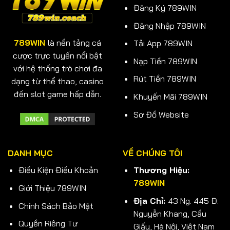
Thắng
Đăng Ký 789WIN
Cao
Đăng Nhập 789WIN
789WIN
là nền tảng cá
Tải App 789WIN
cược trực tuyến nổi bật
Nạp Tiền 789WIN
với hệ thống trò chơi đa
Rút Tiền 789WIN
dạng từ thể thao, casino
đến slot game hấp dẫn.
Khuyến Mãi 789WIN
Sơ Đồ Website
DANH MỤC
VỀ CHÚNG TÔI
Điều Kiện Điều Khoản
Thương Hiệu:
789WIN
Giới Thiệu 789WIN
Địa Chỉ:
43 Ng. 445 Đ.
Chính Sách Bảo Mật
Nguyễn Khang, Cầu
Quyền Riêng Tư
Giấy, Hà Nội, Việt Nam