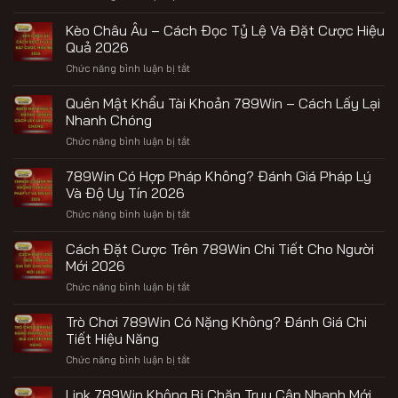
Số
Cách
Giúp
Trận
Chơi
Kèo Châu Âu – Cách Đọc Tỷ Lệ Và Đặt Cược Hiệu
Bạn
Đấu
Bắn
Săn
Quả 2026
Tại
Cá
Jackpot
789Win
Chức năng bình luận bị tắt
ở
Giúp
Thành
Kèo
Bạn
Công
Châu
Quên Mật Khẩu Tài Khoản 789Win – Cách Lấy Lại
Thắng
Âu
Lớn
Nhanh Chóng
–
Tại
Chức năng bình luận bị tắt
ở
Cách
789Win
Quên
Đọc
Mật
789Win Có Hợp Pháp Không? Đánh Giá Pháp Lý
Tỷ
Khẩu
Lệ
Và Độ Uy Tín 2026
Tài
Và
Chức năng bình luận bị tắt
ở
Khoản
Đặt
789Win Có
789Win –
Cược
Hợp
Cách Đặt Cược Trên 789Win Chi Tiết Cho Người
Cách
Hiệu
Pháp
Lấy
Mới 2026
Quả
Không?
Lại
2026
Chức năng bình luận bị tắt
ở
Đánh
Nhanh
Cách
Giá
Chóng
Đặt
Trò Chơi 789Win Có Nặng Không? Đánh Giá Chi
Pháp
Cược
Lý
Tiết Hiệu Năng
Trên
Và
Chức năng bình luận bị tắt
ở
789Win Chi
Độ
Trò
Tiết
Uy
Chơi
Link 789Win Không Bị Chặn Truy Cập Nhanh Mới
Cho
Tín