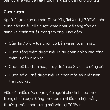
bạn có thể vào tiền liên tục mà không cần chờ đợi lâu.
Cửa cược
Ngoài 2 lựa chọn cơ bản Tài và Xỉu, Tài Xỉu tại 789Win còn
cung cấp nhiều cửa cược khác nhau để tăng tính đa
dạng và chiến thuật trong trò chơi. Bao gồm:
Cửa Tài / Xỉu – lựa chọn cơ bản và an toàn nhất.
Cược tổng điểm được hiểu là dự đoán chính xác tổng
điểm 3 viên xúc xắc.
Cược bộ ba (tam hoa) – dự đoán cả 3 viên ra cùng số.
Cược số cụ thể được hiểu là chọn một số xuất hiện
trên xúc xắc.
Việc có nhiều cửa cược giúp người chơi linh hoạt hơn
trong chiến lược. Đồng thời tạo ra nhiều cơ hội thắng
thưởng khác nhau trong mỗi ván tại 789Win.