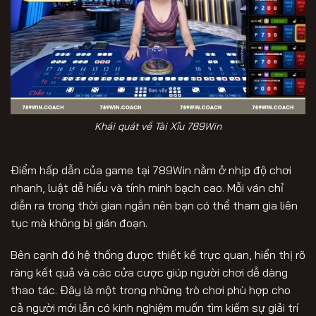
Khái quát về Tài Xỉu 789Win
Điểm hấp dẫn của game tại 789Win nằm ở nhịp độ chơi
nhanh, luật dễ hiểu và tính minh bạch cao. Mỗi ván chỉ
diễn ra trong thời gian ngắn nên bạn có thể tham gia liên
tục mà không bị gián đoạn.
Bên cạnh đó hệ thống được thiết kế trực quan, hiển thị rõ
ràng kết quả và các cửa cược giúp người chơi dễ dàng
thao tác. Đây là một trong những trò chơi phù hợp cho
cả người mới lẫn có kinh nghiệm muốn tìm kiếm sự giải trí