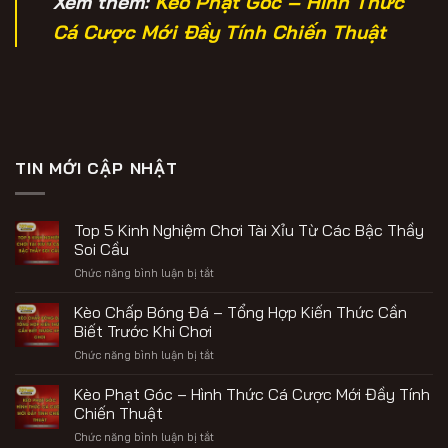
Xem thêm:
Kèo Phạt Góc – Hình Thức
Cá Cược Mới Đầy Tính Chiến Thuật
TIN MỚI CẬP NHẬT
Top 5 Kinh Nghiệm Chơi Tài Xỉu Từ Các Bậc Thầy
Soi Cầu
Chức năng bình luận bị tắt
ở
Top
5
Kèo Chấp Bóng Đá – Tổng Hợp Kiến Thức Cần
Kinh
Biết Trước Khi Chơi
Nghiệm
Chức năng bình luận bị tắt
ở
Chơi
Kèo
Tài
Chấp
Kèo Phạt Góc – Hình Thức Cá Cược Mới Đầy Tính
Xỉu
Bóng
Từ
Chiến Thuật
Đá
Các
Chức năng bình luận bị tắt
ở
–
Bậc