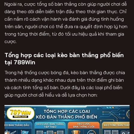
Ngoài ra, cược tổng số bàn thắng còn giúp người chơi dễ
dàng theo dõi diễn biến trận đấu theo thời gian thực. Chỉ
cần nắm rõ cách vận hành và đánh giá đúng tình huống
trên sân, người chơi có thể đưa ra quyết định hợp lý hơn
trong từng thời điểm, từ đó tối ưu hiệu quả khi tham gia
cược.
Tổng hợp các loại kèo bàn thắng phổ biến
tại 789Win
Trong hệ thống cược bóng đá, kèo bàn thắng được chia
thành nhiều dạng khác nhau dựa trên thời điểm ghi bàn
và cách tính tổng số bàn. Dưới đây là các loại phổ biến
giúp người chơi dễ hiểu và dễ lựa chọn hơn: