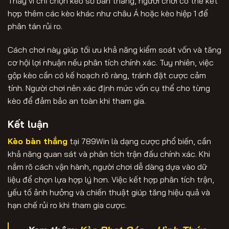
Thay vì chỉ chọn kèo số bàn thắng, người chơi có thể kết
hợp thêm các kèo khác như châu Á hoặc kèo hiệp 1 để
phân tán rủi ro.
Cách chơi này giúp tối ưu khả năng kiểm soát vốn và tăng
cơ hội lợi nhuận nếu phân tích chính xác. Tuy nhiên, việc
gộp kèo cần có kế hoạch rõ ràng, tránh đặt cược cảm
tính. Người chơi nên xác định mức vốn cụ thể cho từng
kèo để đảm bảo an toàn khi tham gia.
Kết luận
Kèo bàn thắng
tại 789Win là dạng cược phổ biến, cần
khả năng quan sát và phân tích trận đấu chính xác. Khi
nắm rõ cách vận hành, người chơi dễ dàng dựa vào dữ
liệu để chọn lựa hợp lý hơn. Việc kết hợp phân tích trận,
yếu tố ảnh hưởng và chiến thuật giúp tăng hiệu quả và
hạn chế rủi ro khi tham gia cược.