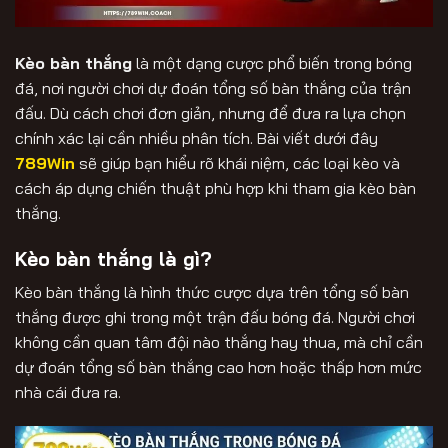
Kèo bàn thắng
là một dạng cược phổ biến trong bóng
đá, nơi người chơi dự đoán tổng số bàn thắng của trận
đấu. Dù cách chơi đơn giản, nhưng để đưa ra lựa chọn
chính xác lại cần nhiều phân tích. Bài viết dưới đây
789Win
sẽ giúp bạn hiểu rõ khái niệm, các loại kèo và
cách áp dụng chiến thuật phù hợp khi tham gia kèo bàn
thắng.
Kèo bàn thắng là gì?
Kèo bàn thắng là hình thức cược dựa trên tổng số bàn
thắng được ghi trong một trận đấu bóng đá. Người chơi
không cần quan tâm đội nào thắng hay thua, mà chỉ cần
dự đoán tổng số bàn thắng cao hơn hoặc thấp hơn mức
nhà cái đưa ra.