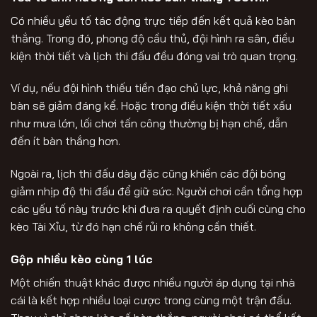
Có nhiều yếu tố tác động trực tiếp đến kết quả kèo bàn
thắng. Trong đó, phong độ cầu thủ, đội hình ra sân, điều
kiện thời tiết và lịch thi đấu đều đóng vai trò quan trọng.
Ví dụ, nếu đội hình thiếu tiền đạo chủ lực, khả năng ghi
bàn sẽ giảm đáng kể. Hoặc trong điều kiện thời tiết xấu
như mưa lớn, lối chơi tấn công thường bị hạn chế, dẫn
đến ít bàn thắng hơn.
Ngoài ra, lịch thi đấu dày đặc cũng khiến các đội bóng
giảm nhịp độ thi đấu để giữ sức. Người chơi cần tổng hợp
các yếu tố này trước khi đưa ra quyết định cuối cùng cho
kèo Tài Xỉu, từ đó hạn chế rủi ro không cần thiết.
Gộp nhiều kèo cùng 1 lúc
Một chiến thuật khác được nhiều người áp dụng tại nhà
cái là kết hợp nhiều loại cược trong cùng một trận đấu.