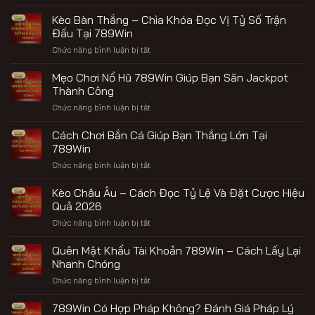
Kèo
Tổng
Thầy
Phạt
Kèo Bàn Thắng – Chìa Khóa Đọc Vị Tỷ Số Trận
Hợp
Soi
Góc
Kiến
Đấu Tại 789Win
Cầu
–
Thức
Chức năng bình luận bị tắt
ở
Hình
Cần
Kèo
Thức
Biết
Bàn
Mẹo Chơi Nổ Hũ 789Win Giúp Bạn Săn Jackpot
Cá
Trước
Thắng
Cược
Thành Công
Khi
–
Mới
Chơi
Chức năng bình luận bị tắt
ở
Chìa
Đầy
Mẹo
Khóa
Tính
Chơi
Cách Chơi Bắn Cá Giúp Bạn Thắng Lớn Tại
Đọc
Chiến
Nổ
Vị
789Win
Thuật
Hũ
Tỷ
Chức năng bình luận bị tắt
ở
789Win
Số
Cách
Giúp
Trận
Chơi
Kèo Châu Âu – Cách Đọc Tỷ Lệ Và Đặt Cược Hiệu
Bạn
Đấu
Bắn
Săn
Quả 2026
Tại
Cá
Jackpot
789Win
Chức năng bình luận bị tắt
ở
Giúp
Thành
Kèo
Bạn
Công
Châu
Quên Mật Khẩu Tài Khoản 789Win – Cách Lấy Lại
Thắng
Âu
Lớn
Nhanh Chóng
–
Tại
Chức năng bình luận bị tắt
ở
Cách
789Win
Quên
Đọc
Mật
789Win Có Hợp Pháp Không? Đánh Giá Pháp Lý
Tỷ