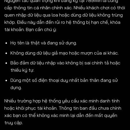
Nguyên tắc quan trọng khi đăng ký tại 789Win là cung
cấp thông tin cá nhân chính xác. Nhiều khách chơi có thói
quen nhập dữ liệu qua loa hoặc dùng dữ liệu không trùng
khớp. Điều này dẫn đến rủi ro hệ thống bị hạn chế, khóa
tài khoản. Bạn cần chú ý:
Họ tên là thật và đang sử dụng.
Không dùng dữ liệu giả mạo hoặc mượn của ai khác.
Bảo đảm dữ liệu nhập vào không bị sai chính tả hoặc
thiếu ký tự.
Dùng một số điện thoại duy nhất bản thân đang sử
dụng.
Nhiều trường hợp hệ thống yêu cầu xác minh danh tính
hoặc khôi phục tài khoản. Thông tin ban đầu chưa chính
xác bạn có thể không xác minh lại dẫn đến mất quyền
truy cập.