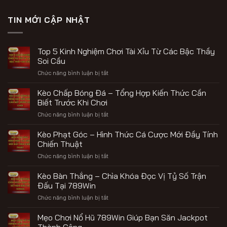
TIN MỚI CẬP NHẬT
Top 5 Kinh Nghiệm Chơi Tài Xỉu Từ Các Bậc Thầy
Soi Cầu
Chức năng bình luận bị tắt
ở
Top
5
Kèo Chấp Bóng Đá – Tổng Hợp Kiến Thức Cần
Kinh
Biết Trước Khi Chơi
Nghiệm
Chức năng bình luận bị tắt
ở
Chơi
Kèo
Tài
Chấp
Kèo Phạt Góc – Hình Thức Cá Cược Mới Đầy Tính
Xỉu
Bóng
Từ
Chiến Thuật
Đá
Các
Chức năng bình luận bị tắt
ở
–
Bậc
Kèo
Tổng
Thầy
Phạt
Kèo Bàn Thắng – Chìa Khóa Đọc Vị Tỷ Số Trận
Hợp
Soi
Góc
Kiến
Đấu Tại 789Win
Cầu
–
Thức
Chức năng bình luận bị tắt
ở
Hình
Cần
Kèo
Thức
Biết
Bàn
Mẹo Chơi Nổ Hũ 789Win Giúp Bạn Săn Jackpot
Cá
Trước
Thắng
Cược
Thành Công
Khi