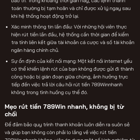
bảo trì. Trong khoảng thời gian này, các lệnh thanh
toán thường bị tạm hoãn và chỉ được xử lý ngay sau
khi hệ thống hoạt động trở lại.
Xác minh thông tin lần đầu: Với những hội viên thực
hiện rút tiền lần đầu, hệ thống cần thời gian để kiểm
tra tính liên kết giữa tài khoản cá cược và số tài khoản
ngân hàng chính chủ.
Sự ổn định của kết nối mạng: Một kết nối internet yếu
có thể khiến lệnh rút của bạn không được gửi đi thành
công hoặc bị gián đoạn giữa chừng, ảnh hưởng trực
tiếp đến việc trả lời câu hỏi rút tiền 789Winnhanh
không trong tình huống cụ thể đó.
Mẹo rút tiền
789Win
nhanh, không bị từ
chối
Để đảm bảo quy trình thanh khoản luôn diễn ra suôn sẻ
và giúp bạn không còn phải lo lắng về việc rút tiền