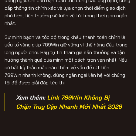
đáng ngại. Chỉ cần bạn tuân thủ đúng các quy định, cung
cấp thông tin chính xác và lựa chọn thời điểm giao dịch
phù hợp, tiền thưởng sẽ luôn về túi trong thời gian ngắn
nhất.
Sự minh bạch và tốc độ trong khâu thanh toán chính là
yếu tố vàng giúp 789Win giữ vững vị thế hàng đầu trong
lòng người chơi. Hãy tự tin tham gia săn thưởng và tận
hưởng thành quả của mình một cách trọn vẹn nhất. Nếu
có bất kỳ thắc mắc nào thêm về vấn đề rút tiền
789Win nhanh không, đừng ngần ngại liên hệ với chúng
tôi để được giải đáp tức thì.
Xem thêm:
Link 789Win Không Bị
Chặn Truy Cập Nhanh Mới Nhất 2026