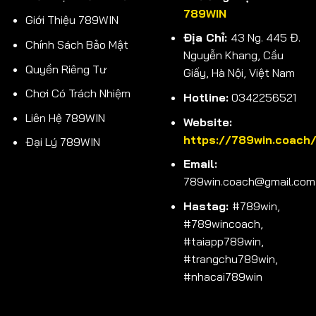
789WIN
Giới Thiệu 789WIN
Địa Chỉ:
43 Ng. 445 Đ.
Chính Sách Bảo Mật
Nguyễn Khang, Cầu
Quyền Riêng Tư
Giấy, Hà Nội, Việt Nam
Chơi Có Trách Nhiệm
Hotline:
0342256521
Liên Hệ 789WIN
Website:
https://789win.coach
Đại Lý 789WIN
Email:
789win.coach@gmail.com
Hastag:
#789win,
#789wincoach,
#taiapp789win,
#trangchu789win,
#nhacai789win