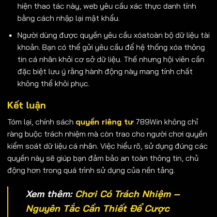
hiện thao tác này, web yêu cầu xác thực danh tính
bằng cách nhập lại mật khẩu.
Người dùng được quyền yêu cầu xóatoàn bộ dữ liệu tài
khoản. Bạn có thể gửi yêu cầu để hệ thống xóa thông
tin cá nhân khỏi cơ sở dữ liệu. Thế nhưng hội viên cần
đặc biệt lưu ý rằng hành động này mang tính chất
không thể khôi phục.
Kết luận
Tóm lại, chính sách
quyền riêng tư
789Win không chỉ
ràng buộc trách nhiệm mà còn trao cho người chơi quyền
kiểm soát dữ liệu cá nhân. Việc hiểu rõ, sử dụng đúng các
quyền này sẽ giúp bạn đảm bảo an toàn thông tin, chủ
động hơn trong quá trình sử dụng của nền tảng.
Xem thêm:
Chơi Có Trách Nhiệm –
Nguyên Tắc Cần Thiết Để Cược