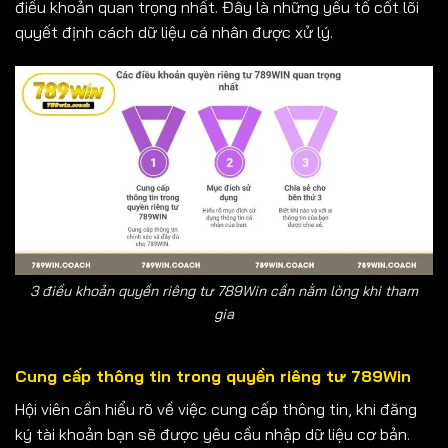
điều khoản quan trọng nhất. Đây là những yếu tố cốt lõi
quyết định cách dữ liệu cá nhân được xử lý.
3 điều khoản quyền riêng tư 789Win cần nằm lòng khi tham
gia
Cung cấp thông tin trong quyền riêng tư 789Win
Hội viên cần hiểu rõ về việc cung cấp thông tin, khi đăng
ký tài khoản bạn sẽ được yêu cầu nhập dữ liệu cơ bản.