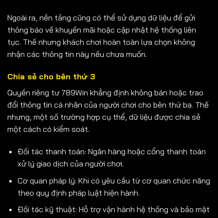
Ngoài ra, nền tảng cũng có thể sử dụng dữ liệu để gửi
thông báo về khuyến mãi hoặc cập nhật hệ thống liên
tục. Thế nhưng khách chơi hoàn toàn lựa chọn không
nhận các thông tin này nếu chưa muốn.
Chia sẻ cho bên thứ 3
Quyền riêng tư 789Win khẳng định không bán hoặc trao
đổi thông tin cá nhân của người chơi cho bên thứ ba. Thế
nhưng, một số trường hợp cụ thể, dữ liệu được chia sẻ
một cách có kiểm soát.
Đối tác thanh toán: Ngân hàng hoặc cổng thanh toán
xử lý giao dịch của người chơi.
Cơ quan pháp lý: Khi có yêu cầu từ cơ quan chức năng
theo quy định pháp luật hiện hành.
Đối tác kỹ thuật: Hỗ trợ vận hành hệ thống và bảo mật