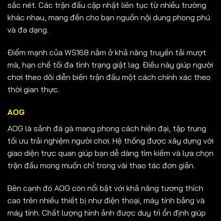
sắc nét. Các trận đấu cập nhật liên tục từ nhiều trường
khác nhau, mang đến cho bạn nguồn nội dung phong phú
và đa dạng.
Điểm mạnh của WS168 nằm ở khả năng truyền tải mượt
mà, hạn chế tối đa tình trạng giật lag. Điều này giúp người
chơi theo dõi diễn biến trận đấu một cách chính xác theo
thời gian thực.
AOG
AOG là sảnh đá gà mang phong cách hiện đại, tập trung
tối ưu trải nghiệm người chơi. Hệ thống được xây dựng với
giao diện trực quan giúp bạn dễ dàng tìm kiếm và lựa chọn
trận đấu mong muốn chỉ trong vài thao tác đơn giản.
Bên cạnh đó AOG còn nổi bật với khả năng tương thích
cao trên nhiều thiết bị như điện thoại, máy tính bảng và
máy tính. Chất lượng hình ảnh được duy trì ổn định giúp