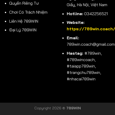
Quyền Riêng Tư
Giấy, Hà Nội, Việt Nam
Chơi Có Trách Nhiệm
Hotline:
0342256521
Liên Hệ 789WIN
Website:
https://789win.coach
Đại Lý 789WIN
Email:
789win.coach@gmail.com
Hastag:
#789win,
#789wincoach,
#taiapp789win,
#trangchu789win,
#nhacai789win
Copyright 2026 ©
789WIN