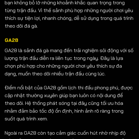
bạn không bỏ lỡ những khoảnh khắc quan trọng trong
từng trận đấu. Vì thế sảnh phù hợp những người chơi yêu
thích sự tiện lợi, nhanh chóng, dễ sử dụng trong quá trình
theo dõi đá gà.
GA28
GA28 là sảnh đá gà mang đến trải nghiệm sôi động với số
lượng trận đấu diễn ra liên tục trong ngày. Đây là lựa
chọn phù hợp cho những người chơi yêu thích sự đa
dạng, muốn theo dõi nhiều trận đấu cùng lúc.
Điểm nổi bật của GA28 gồm lịch thi đấu phong phú, được
cập nhật thường xuyên giúp bạn luôn có nội dung để
theo dõi. Hệ thống phát sóng tại đây cũng tối ưu hóa
nhằm đảm bảo tốc độ ổn định, hình ảnh rõ ràng trong
suốt quá trình xem.
Ngoài ra GA28 còn tạo cảm giác cuốn hút nhờ nhịp độ