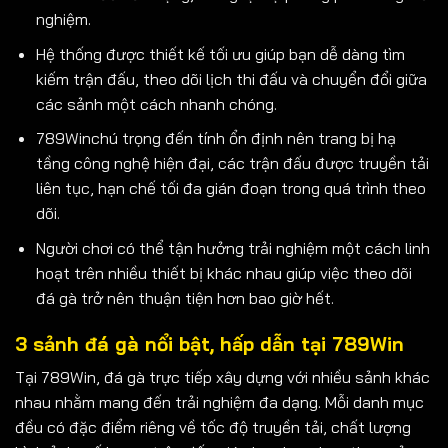
nghiệm.
Hệ thống được thiết kế tối ưu giúp bạn dễ dàng tìm
kiếm trận đấu, theo dõi lịch thi đấu và chuyển đổi giữa
các sảnh một cách nhanh chóng.
789Winchú trọng đến tính ổn định nên trang bị hạ
tầng công nghệ hiện đại, các trận đấu được truyền tải
liên tục, hạn chế tối đa gián đoạn trong quá trình theo
dõi.
Người chơi có thể tận hưởng trải nghiệm một cách linh
hoạt trên nhiều thiết bị khác nhau giúp việc theo dõi
đá gà trở nên thuận tiện hơn bao giờ hết.
3 sảnh đá gà nổi bật, hấp dẫn tại 789Win
Tại 789Win, đá gà trực tiếp xây dựng với nhiều sảnh khác
nhau nhằm mang đến trải nghiệm đa dạng. Mỗi danh mục
đều có đặc điểm riêng về tốc độ truyền tải, chất lượng