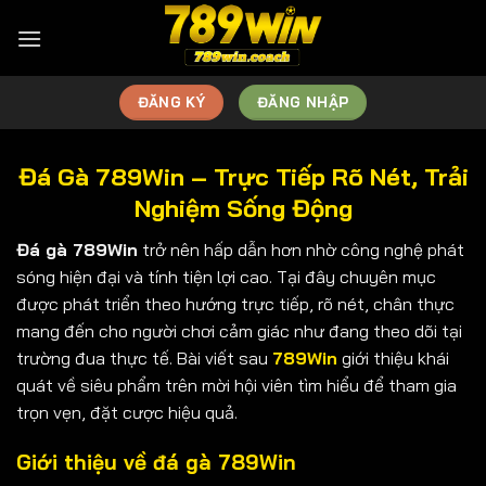
Bỏ
qua
nội
dung
ĐĂNG KÝ
ĐĂNG NHẬP
Đá Gà 789Win – Trực Tiếp Rõ Nét, Trải
Nghiệm Sống Động
Đá gà 789Win
trở nên hấp dẫn hơn nhờ công nghệ phát
sóng hiện đại và tính tiện lợi cao. Tại đây chuyên mục
được phát triển theo hướng trực tiếp, rõ nét, chân thực
mang đến cho người chơi cảm giác như đang theo dõi tại
trường đua thực tế. Bài viết sau
789Win
giới thiệu khái
quát về siêu phẩm trên mời hội viên tìm hiểu để tham gia
trọn vẹn, đặt cược hiệu quả.
Giới thiệu về đá gà 789Win