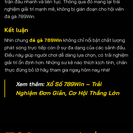
trận đấu nhanh và liên tục. Thông qua đó mang lại trải
nghiệm giải trí mạnh mẽ, không bị gián đoạn cho hội viên
đá gà 789Win.
Kết luận
Nhìn chung
đá gà 789Win
không chỉ nổi bật chất lượng
phát sóng trực tiếp còn ở sự đa dạng của các sảnh đấu.
Điều này giúp người chơi dễ dàng lựa chọn, có trải nghiệm
giải trí ổn định hơn. Những sư kê nào thích kịch tính, chân
thực đừng bỏ lỡ hãy tham gia ngay hôm nay nhé!
Xem thêm:
Xổ Số 789Win – Trải
Nghiệm Đơn Giản, Cơ Hội Thắng Lớn