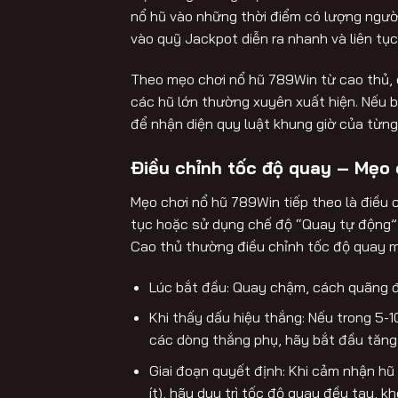
nổ hũ vào những thời điểm có lượng người
vào quỹ Jackpot diễn ra nhanh và liên tục
Theo mẹo chơi nổ hũ 789Win từ cao thủ, c
các hũ lớn thường xuyên xuất hiện. Nếu b
để nhận diện quy luật khung giờ của từng 
Điều chỉnh tốc độ quay – Mẹo 
Mẹo chơi nổ hũ 789Win tiếp theo là điều 
tục hoặc sử dụng chế độ “Quay tự động” (
Cao thủ thường điều chỉnh tốc độ quay m
Lúc bắt đầu: Quay chậm, cách quãng đ
Khi thấy dấu hiệu thắng: Nếu trong 5-
các dòng thắng phụ, hãy bắt đầu tăng
Giai đoạn quyết định: Khi cảm nhận hũ
ít), hãy duy trì tốc độ quay đều tay, 