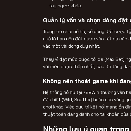
tay người khác.
Quản lý vốn và chọn dòng đặt
Trong trò chơi nổ hũ, số dòng đặt cược t
quả là bạn nên đặt cược vào tất cả các d
vào một vài dòng duy nhất.
Thay vì đặt mức cược tối đa (Max Bet) ng
với mức cược thấp nhất, sau đó tăng dần
Không nên thoát game khi đan
Hệ thống nổ hũ tại 789Win thường vận h
đặc biệt (Wild, Scatter) hoặc các vòng q
chơi khác. Việc duy trì kết nối mạng ổn đ
thuật toán đang dành cho tài khoản của 
Những lưu ý quan trọng 