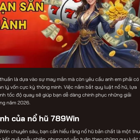
thuần là dựa vào sự may mắn mà còn yêu cầu anh em phải có
 lý vốn cực kỳ thông minh. Việc nắm bắt quy luật nổ hũ, lựa
ỉnh tốc độ quay sẽ giúp bạn dễ dàng chinh phục những giải
ng năm 2026.
ành của nổ hũ
789Win
9Win chuyên sâu, bạn cần hiểu rằng nổ hũ bản chất là một th
c kết quả ngẫu nhiên, nhưng nó vẫn tuân theo những quy luật 