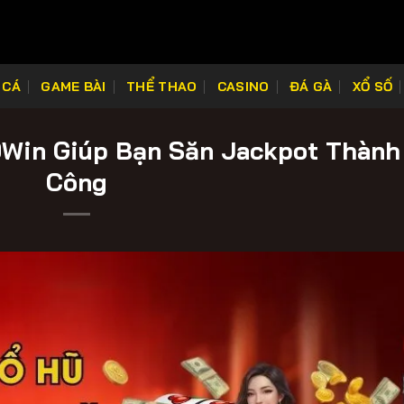
 CÁ
GAME BÀI
THỂ THAO
CASINO
ĐÁ GÀ
XỔ SỐ
Win Giúp Bạn Săn Jackpot Thành
Công