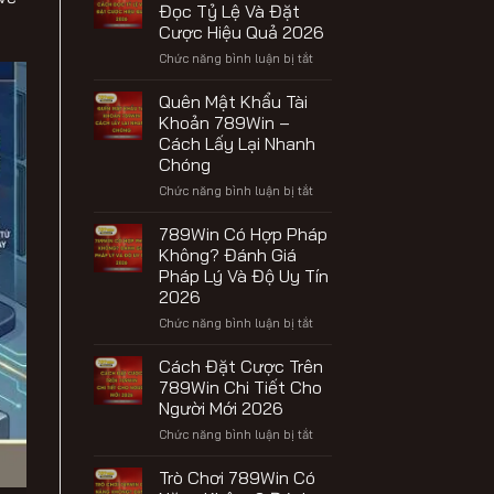
Bắn
Jackpot
Đọc Tỷ Lệ Và Đặt
Cá
Thành
Cược Hiệu Quả 2026
Giúp
Công
Chức năng bình luận bị tắt
ở
Bạn
Kèo
Thắng
Châu
Lớn
Quên Mật Khẩu Tài
Âu
Tại
Khoản 789Win –
–
789Win
Cách Lấy Lại Nhanh
Cách
Chóng
Đọc
Tỷ
Chức năng bình luận bị tắt
ở
Lệ
Quên
Và
Mật
789Win Có Hợp Pháp
Đặt
Khẩu
Không? Đánh Giá
Cược
Tài
Pháp Lý Và Độ Uy Tín
Hiệu
Khoản
2026
Quả
789Win –
2026
Cách
Chức năng bình luận bị tắt
ở
Lấy
789Win Có
Lại
Hợp
Cách Đặt Cược Trên
Nhanh
Pháp
789Win Chi Tiết Cho
Chóng
Không?
Người Mới 2026
Đánh
Chức năng bình luận bị tắt
ở
Giá
Cách
Pháp
Đặt
Lý
Trò Chơi 789Win Có
Cược
Và