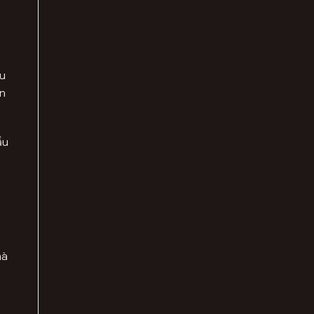
ệu
ền
ầu
mà