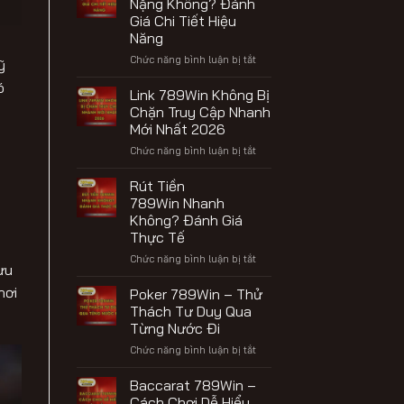
Nặng Không? Đánh
Trên
Độ
Giá Chi Tiết Hiệu
789Win Chi
Uy
Năng
Tiết
Tín
Cho
Chức năng bình luận bị tắt
2026
ở
ỹ
Người
Trò
ó
Mới
Chơi
Link 789Win Không Bị
2026
789Win Có
Chặn Truy Cập Nhanh
Nặng
Mới Nhất 2026
Không?
Chức năng bình luận bị tắt
ở
Đánh
Link
Giá
789Win Không
Chi
Rút Tiền
Bị
Tiết
789Win Nhanh
Chặn
Hiệu
Không? Đánh Giá
Truy
Năng
Thực Tế
Cập
Nhanh
Chức năng bình luận bị tắt
ở
ưu
Mới
Rút
Nhất
Tiền
hơi
Poker 789Win – Thử
2026
789Win Nhanh
Thách Tư Duy Qua
Không?
Từng Nước Đi
Đánh
Chức năng bình luận bị tắt
ở
Giá
Poker
Thực
789Win
Tế
Baccarat 789Win –
–
Cách Chơi Dễ Hiểu,