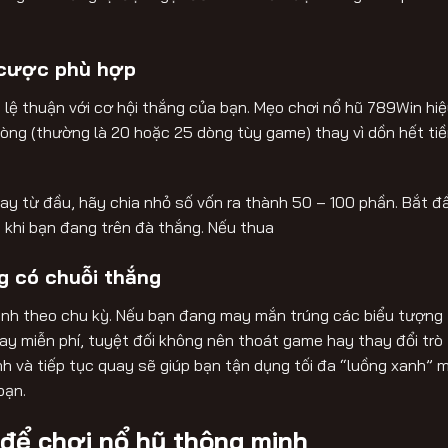
 cược phù hợp
ỷ lệ thuận với cơ hội thắng của bạn. Mẹo chơi nổ hũ 789Win hi
òng (thường là 20 hoặc 25 dòng tùy game) thay vì dồn hết ti
ay từ đầu, hãy chia nhỏ số vốn ra thành 50 – 100 phần. Bắt đ
 khi bạn đang trên đà thắng. Nếu thua
g có chuỗi thắng
ành theo chu kỳ. Nếu bạn đang may mắn trúng các biểu tượng
uay miễn phí, tuyệt đối không nên thoát game hay thay đổi trò
ịnh và tiếp tục quay sẽ giúp bạn tận dụng tối đa “luồng xanh” 
bạn.
để chơi nổ hũ thông minh