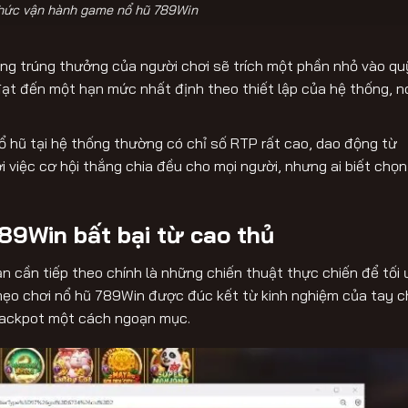
hức vận hành game nổ hũ 789Win
ông trúng thưởng của người chơi sẽ trích một phần nhỏ vào qu
ạt đến một hạn mức nhất định theo thiết lập của hệ thống, n
ổ hũ tại hệ thống thường có chỉ số RTP rất cao, dao động từ
việc cơ hội thắng chia đều cho mọi người, nhưng ai biết chọn
9Win bất bại từ cao thủ
n cần tiếp theo chính là những chiến thuật thực chiến để tối 
 mẹo chơi nổ hũ 789Win được đúc kết từ kinh nghiệm của tay c
 Jackpot một cách ngoạn mục.