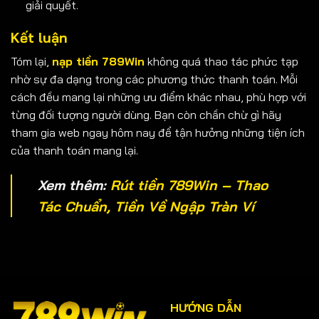
giải quyết.
Kết luận
Tóm lại,
nạp tiền 789Win
không quá thao tác phức tạp
nhờ sự đa dạng trong các phương thức thanh toán. Mỗi
cách đều mang lại những ưu điểm khác nhau, phù hợp với
từng đối tượng người dùng. Bạn còn chần chừ gì hãy
tham gia web ngay hôm nay để tận hưởng những tiện ích
của thanh toán mang lại.
Xem thêm:
Rút tiền 789Win – Thao
Tác Chuẩn, Tiền Về Ngập Tràn Ví
HƯỚNG DẪN