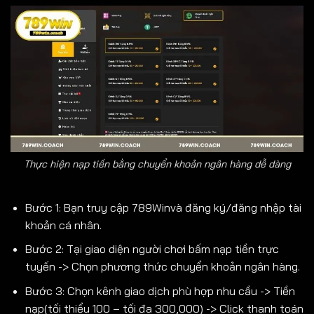
Thực hiện nạp tiền bằng chuyển khoản ngân hàng dễ dàng
Bước 1: Bạn truy cập 789Winvà đăng ký/đăng nhập tài
khoản cá nhân.
Bước 2: Tại giao diện người chơi bấm nạp tiền trực
tuyến -> Chọn phương thức chuyển khoản ngân hàng.
Bước 3: Chọn kênh giao dịch phù hợp nhu cầu -> Tiền
nạp(tối thiểu 100 – tối đa 300,000) -> Click thanh toán