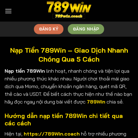
Bỏ
qua
nội
dung
ĐĂNG KÝ
ĐĂNG NHẬP
Nạp Tiền 789Win – Giao Dịch Nhanh
Chóng Qua 5 Cách
Nạp tiền
789Win
linh hoạt, nhanh chóng và tiện lợi qua
nhiều phương thức khác nhau. Người chơi thoải mái giao
dịch qua Momo, chuyển khoản ngân hàng, quét mã QR,
thẻ cào và USDT. Để biết cách thực hiện như thế nào bạn
hãy đọc ngay nội dung bài viết được
789Win
chia sẻ.
Hướng dẫn nạp tiền 789Win chi tiết qua
các cách
Hiện tại,
https://789Win.coach
hỗ trợ nhiều phương