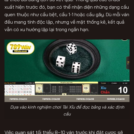
xuất hiện trước đó, bạn có thể nhận diện những dạng cầu
quen thuộc như cầu bệt, cầu 1-1 hoặc cầu gãy. Dù mỗi ván
đều mang tính độc lập, nhưng về mặt thống kê, kết quả
vẫn có xu hướng lặp lại trong ngắn hạn.
Dựa vào kinh nghiệm chơi Tài Xỉu để đọc bảng và xác định
cầu
Việc quan sát tối thiểu 8–10 ván trước khi đặt cược sẽ