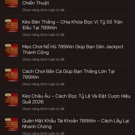
Bóng
Từ
Chiến Thuật
Đá
Các
Chức năng bình luận bị tắt
ở
–
Bậc
Kèo
Tổng
Thầy
Phạt
Kèo Bàn Thắng – Chìa Khóa Đọc Vị Tỷ Số Trận
Hợp
Soi
Góc
Kiến
Đấu Tại 789Win
Cầu
–
Thức
Chức năng bình luận bị tắt
ở
Hình
Cần
Kèo
Thức
Biết
Bàn
Mẹo Chơi Nổ Hũ 789Win Giúp Bạn Săn Jackpot
Cá
Trước
Thắng
Cược
Thành Công
Khi
–
Mới
Chơi
Chức năng bình luận bị tắt
ở
Chìa
Đầy
Mẹo
Khóa
Tính
Chơi
Cách Chơi Bắn Cá Giúp Bạn Thắng Lớn Tại
Đọc
Chiến
Nổ
Vị
789Win
Thuật
Hũ
Tỷ
Chức năng bình luận bị tắt
ở
789Win
Số
Cách
Giúp
Trận
Chơi
Kèo Châu Âu – Cách Đọc Tỷ Lệ Và Đặt Cược Hiệu
Bạn
Đấu
Bắn
Săn
Quả 2026
Tại
Cá
Jackpot
789Win
Chức năng bình luận bị tắt
ở
Giúp
Thành
Kèo
Bạn
Công
Châu
Quên Mật Khẩu Tài Khoản 789Win – Cách Lấy Lại
Thắng
Âu
Lớn
Nhanh Chóng
–
Tại
Chức năng bình luận bị tắt
ở
Cách