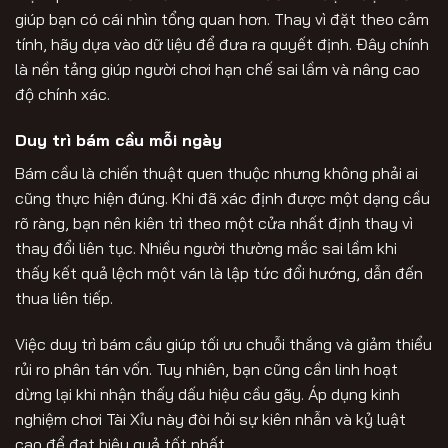
giúp bạn có cái nhìn tổng quan hơn. Thay vì đặt theo cảm
tính, hãy dựa vào dữ liệu để đưa ra quyết định. Đây chính
là nền tảng giúp người chơi hạn chế sai lầm và nâng cao
độ chính xác.
Duy trì bám cầu mỗi ngày
Bám cầu là chiến thuật quen thuộc nhưng không phải ai
cũng thực hiện đúng. Khi đã xác định được một dạng cầu
rõ ràng, bạn nên kiên trì theo một cửa nhất định thay vì
thay đổi liên tục. Nhiều người thường mắc sai lầm khi
thấy kết quả lệch một ván là lập tức đổi hướng, dẫn đến
thua liên tiếp.
Việc duy trì bám cầu giúp tối ưu chuỗi thắng và giảm thiểu
rủi ro phân tán vốn. Tuy nhiên, bạn cũng cần linh hoạt
dừng lại khi nhận thấy dấu hiệu cầu gãy. Áp dụng kinh
nghiệm chơi Tài Xỉu này đòi hỏi sự kiên nhẫn và kỷ luật
cao để đạt hiệu quả tốt nhất.