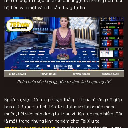
nhỏ để duy trì cuộc chơi lâu dài. Tuyệt đối không dồn toàn
bộ tiền vào một ván dù cảm thấy tự tin.
Phân chia vốn hợp lý, đầu tư theo kế hoạch cụ thể
Ngoài ra, việc đặt ra giới hạn thắng – thua rõ ràng sẽ giúp
bạn giữ được sự tỉnh táo. Khi đạt mức lợi nhuận mong
muốn, hội viên nên dừng lại thay vì tiếp tục mạo hiểm. Đây
là một trong những kinh nghiệm chơi Tài Xỉu tại
https://789win.coach
giúp bảo toàn nguồn vốn và tạo