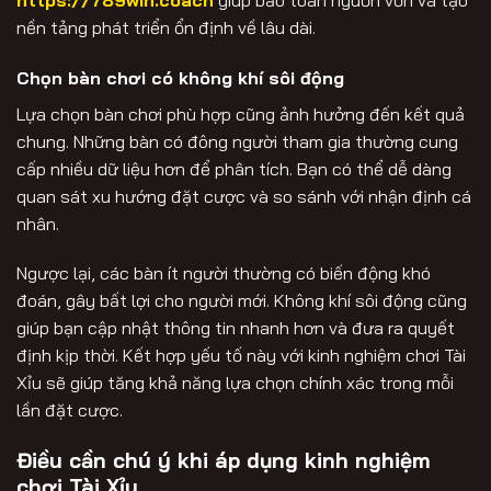
nền tảng phát triển ổn định về lâu dài.
Chọn bàn chơi có không khí sôi động
Lựa chọn bàn chơi phù hợp cũng ảnh hưởng đến kết quả
chung. Những bàn có đông người tham gia thường cung
cấp nhiều dữ liệu hơn để phân tích. Bạn có thể dễ dàng
quan sát xu hướng đặt cược và so sánh với nhận định cá
nhân.
Ngược lại, các bàn ít người thường có biến động khó
đoán, gây bất lợi cho người mới. Không khí sôi động cũng
giúp bạn cập nhật thông tin nhanh hơn và đưa ra quyết
định kịp thời. Kết hợp yếu tố này với kinh nghiệm chơi Tài
Xỉu sẽ giúp tăng khả năng lựa chọn chính xác trong mỗi
lần đặt cược.
Điều cần chú ý khi áp dụng kinh nghiệm
chơi Tài Xỉu