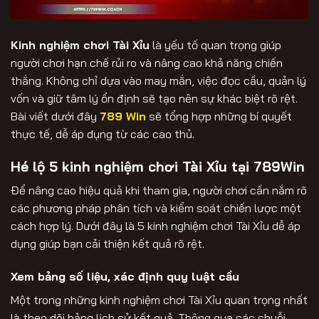
Kinh nghiệm chơi Tài Xỉu
là yếu tố quan trọng giúp
người chơi hạn chế rủi ro và nâng cao khả năng chiến
thắng. Không chỉ dựa vào may mắn, việc đọc cầu, quản lý
vốn và giữ tâm lý ổn định sẽ tạo nên sự khác biệt rõ rệt.
Bài viết dưới đây
789 Win
sẽ tổng hợp những bí quyết
thực tế, dễ áp dụng từ các cao thủ.
Hé lộ 5 kinh nghiệm chơi Tài Xỉu tại 789Win
Để nâng cao hiệu quả khi tham gia, người chơi cần nắm rõ
các phương pháp phân tích và kiểm soát chiến lược một
cách hợp lý. Dưới đây là 5 kinh nghiệm chơi Tài Xỉu dễ áp
dụng giúp bạn cải thiện kết quả rõ rệt.
Xem bảng số liệu, xác định quy luật cầu
Một trong những kinh nghiệm chơi Tài Xỉu quan trọng nhất
là theo dõi bảng lịch sử kết quả. Thông qua các chuỗi