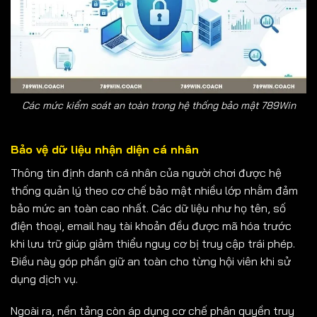
Các mức kiểm soát an toàn trong hệ thống bảo mật 789Win
Bảo vệ dữ liệu nhận diện cá nhân
Thông tin định danh cá nhân của người chơi được hệ
thống quản lý theo cơ chế bảo mật nhiều lớp nhằm đảm
bảo mức an toàn cao nhất. Các dữ liệu như họ tên, số
điện thoại, email hay tài khoản đều được mã hóa trước
khi lưu trữ giúp giảm thiểu nguy cơ bị truy cập trái phép.
Điều này góp phần giữ an toàn cho từng hội viên khi sử
dụng dịch vụ.
Ngoài ra, nền tảng còn áp dụng cơ chế phân quyền truy