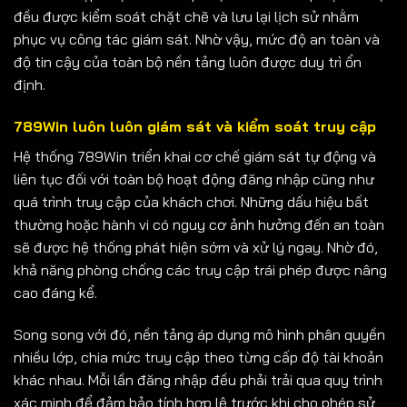
đều được kiểm soát chặt chẽ và lưu lại lịch sử nhằm
phục vụ công tác giám sát. Nhờ vậy, mức độ an toàn và
độ tin cậy của toàn bộ nền tảng luôn được duy trì ổn
định.
789Win luôn luôn giám sát và kiểm soát truy cập
Hệ thống 789Win triển khai cơ chế giám sát tự động và
liên tục đối với toàn bộ hoạt động đăng nhập cũng như
quá trình truy cập của khách chơi. Những dấu hiệu bất
thường hoặc hành vi có nguy cơ ảnh hưởng đến an toàn
sẽ được hệ thống phát hiện sớm và xử lý ngay. Nhờ đó,
khả năng phòng chống các truy cập trái phép được nâng
cao đáng kể.
Song song với đó, nền tảng áp dụng mô hình phân quyền
nhiều lớp, chia mức truy cập theo từng cấp độ tài khoản
khác nhau. Mỗi lần đăng nhập đều phải trải qua quy trình
xác minh để đảm bảo tính hợp lệ trước khi cho phép sử