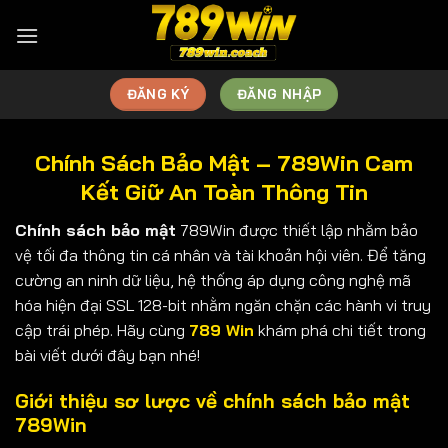
Bỏ
qua
nội
dung
ĐĂNG KÝ
ĐĂNG NHẬP
Chính Sách Bảo Mật – 789Win Cam
Kết Giữ An Toàn Thông Tin
Chính sách bảo mật
789Win được thiết lập nhằm bảo
vệ tối đa thông tin cá nhân và tài khoản hội viên. Để tăng
cường an ninh dữ liệu, hệ thống áp dụng công nghệ mã
hóa hiện đại SSL 128-bit nhằm ngăn chặn các hành vi truy
cập trái phép. Hãy cùng
789 Win
khám phá chi tiết trong
bài viết dưới đây bạn nhé!
Giới thiệu sơ lược về chính sách bảo mật
789Win