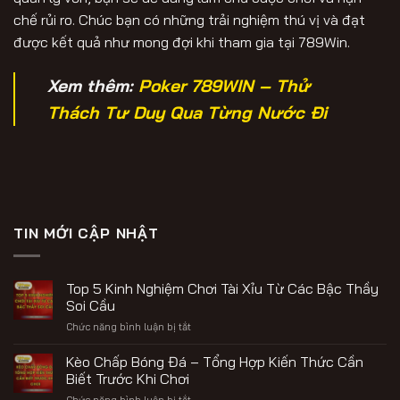
chế rủi ro. Chúc bạn có những trải nghiệm thú vị và đạt
được kết quả như mong đợi khi tham gia tại 789Win.
Xem thêm:
Poker 789WIN – Thử
Thách Tư Duy Qua Từng Nước Đi
TIN MỚI CẬP NHẬT
Top 5 Kinh Nghiệm Chơi Tài Xỉu Từ Các Bậc Thầy
Soi Cầu
Chức năng bình luận bị tắt
ở
Top
5
Kèo Chấp Bóng Đá – Tổng Hợp Kiến Thức Cần
Kinh
Biết Trước Khi Chơi
Nghiệm