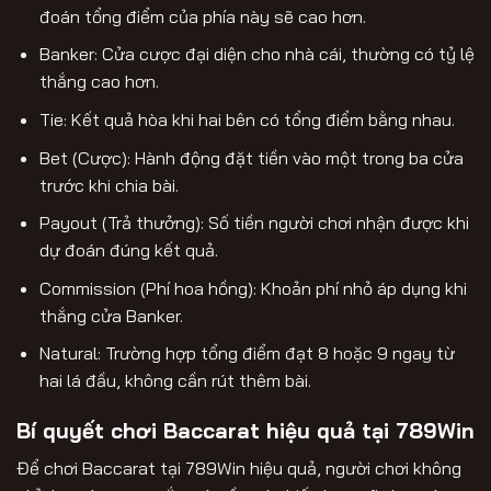
đoán tổng điểm của phía này sẽ cao hơn.
Banker: Cửa cược đại diện cho nhà cái, thường có tỷ lệ
thắng cao hơn.
Tie: Kết quả hòa khi hai bên có tổng điểm bằng nhau.
Bet (Cược): Hành động đặt tiền vào một trong ba cửa
trước khi chia bài.
Payout (Trả thưởng): Số tiền người chơi nhận được khi
dự đoán đúng kết quả.
Commission (Phí hoa hồng): Khoản phí nhỏ áp dụng khi
thắng cửa Banker.
Natural: Trường hợp tổng điểm đạt 8 hoặc 9 ngay từ
hai lá đầu, không cần rút thêm bài.
Bí quyết chơi Baccarat hiệu quả tại 789Win
Để chơi Baccarat tại 789Win hiệu quả, người chơi không