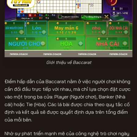
Giới thiệu về Baccarat
Điểm hấp dẫn của Baccarat nằm ở việc người chơi không
cần đối đầu trực tiếp với nhau, mà chỉ lựa chọn đặt cược
vào một trong ba cửa: Player (Người chơi), Banker (Nhà
cái) hoặc Tie (Hòa). Các lá bài được chia theo quy tắc cố
định và kết quả sẽ được quyết định dựa trên tổng điểm
của mỗi bên.
Nhờ sự phát triển mạnh mẽ của công nghệ trò chơi ngày