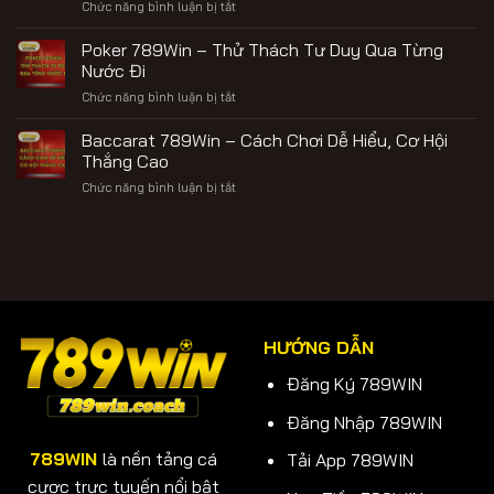
Chức năng bình luận bị tắt
ở
Truy
Hiệu
Rút
Cập
Năng
Tiền
Poker 789Win – Thử Thách Tư Duy Qua Từng
Nhanh
789Win Nhanh
Mới
Nước Đi
Không?
Nhất
Chức năng bình luận bị tắt
ở
Đánh
2026
Poker
Giá
789Win
Baccarat 789Win – Cách Chơi Dễ Hiểu, Cơ Hội
Thực
–
Tế
Thắng Cao
Thử
Chức năng bình luận bị tắt
ở
Thách
Baccarat
Tư
789Win
Duy
–
Qua
Cách
Từng
Chơi
Nước
Dễ
Đi
Hiểu,
Cơ
HƯỚNG DẪN
Hội
Thắng
Đăng Ký 789WIN
Cao
Đăng Nhập 789WIN
789WIN
là nền tảng cá
Tải App 789WIN
cược trực tuyến nổi bật