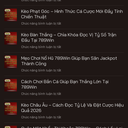
Chức năng bình luận bị tắt
ở
Chơi
Kèo
Tài
Chấp
Kèo Phạt Góc – Hình Thức Cá Cược Mới Đầy Tính
Xỉu
Bóng
Từ
Chiến Thuật
Đá
Các
Chức năng bình luận bị tắt
ở
–
Bậc
Kèo
Tổng
Thầy
Phạt
Kèo Bàn Thắng – Chìa Khóa Đọc Vị Tỷ Số Trận
Hợp
Soi
Góc
Kiến
Đấu Tại 789Win
Cầu
–
Thức
Chức năng bình luận bị tắt
ở
Hình
Cần
Kèo
Thức
Biết
Bàn
Mẹo Chơi Nổ Hũ 789Win Giúp Bạn Săn Jackpot
Cá
Trước
Thắng
Cược
Thành Công
Khi
–
Mới
Chơi
Chức năng bình luận bị tắt
ở
Chìa
Đầy
Mẹo
Khóa
Tính
Chơi
Cách Chơi Bắn Cá Giúp Bạn Thắng Lớn Tại
Đọc
Chiến
Nổ
Vị
789Win
Thuật
Hũ
Tỷ
Chức năng bình luận bị tắt
ở
789Win
Số
Cách
Giúp
Trận
Chơi
Kèo Châu Âu – Cách Đọc Tỷ Lệ Và Đặt Cược Hiệu
Bạn
Đấu
Bắn
Săn
Quả 2026
Tại
Cá
Jackpot
789Win
Chức năng bình luận bị tắt
ở
Giúp
Thành
Kèo
Bạn
Công
Châu
Thắng