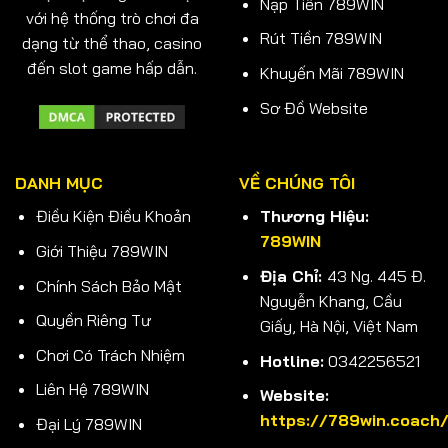
Nạp Tiền 789WIN
với hệ thống trò chơi đa
Rút Tiền 789WIN
dạng từ thể thao, casino
đến slot game hấp dẫn.
Khuyến Mãi 789WIN
Sơ Đồ Website
DANH MỤC
VỀ CHÚNG TÔI
Điều Kiện Điều Khoản
Thương Hiệu:
789WIN
Giới Thiệu 789WIN
Địa Chỉ:
43 Ng. 445 Đ.
Chính Sách Bảo Mật
Nguyễn Khang, Cầu
Quyền Riêng Tư
Giấy, Hà Nội, Việt Nam
Chơi Có Trách Nhiệm
Hotline:
0342256521
Liên Hệ 789WIN
Website:
https://789win.coach
Đại Lý 789WIN