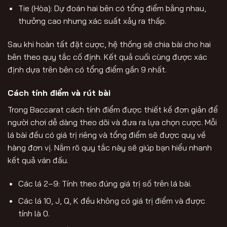
Tie (Hòa): Dự đoán hai bên có tổng điểm bằng nhau,
thưởng cao nhưng xác suất xảy ra thấp.
Sau khi hoàn tất đặt cược, hệ thống sẽ chia bài cho hai
bên theo quy tắc cố định. Kết quả cuối cùng được xác
định dựa trên bên có tổng điểm gần 9 nhất.
Cách tính điểm và rút bài
Trong Baccarat cách tính điểm được thiết kế đơn giản để
người chơi dễ dàng theo dõi và đưa ra lựa chọn cược. Mỗi
lá bài đều có giá trị riêng và tổng điểm sẽ được quy về
hàng đơn vị. Nắm rõ quy tắc này sẽ giúp bạn hiểu nhanh
kết quả ván đấu.
Các lá 2–9: Tính theo đúng giá trị số trên lá bài.
Các lá 10, J, Q, K đều không có giá trị điểm và được
tính là 0.