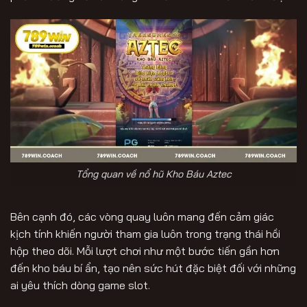
Tổng quan về nổ hũ Kho Báu Aztec
Bên cạnh đó, các vòng quay luôn mang đến cảm giác
kịch tính khiến người tham gia luôn trong trạng thái hồi
hộp theo dõi. Mỗi lượt chơi như một bước tiến gần hơn
đến kho báu bí ẩn, tạo nên sức hút đặc biệt đối với những
ai yêu thích dòng game slot.