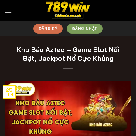
Bỏ
qua
nội
dung
ĐĂNG KÝ
ĐĂNG NHẬP
Kho Báu Aztec – Game Slot Nổi
Bật, Jackpot Nổ Cực Khủng
25
Th4