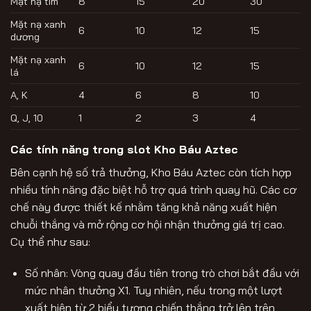
Mặt nạ tím
8
15
20
30
Mặt nạ xanh
6
10
12
15
dương
Mặt nạ xanh
6
10
12
15
lá
A, K
4
6
8
10
Q, J, 10
1
2
3
4
Các tính năng trong slot Kho Báu Aztec
Bên cạnh hệ số trả thưởng, Kho Báu Aztec còn tích hợp
nhiều tính năng đặc biệt hỗ trợ quá trình quay hũ. Các cơ
chế này được thiết kế nhằm tăng khả năng xuất hiện
chuỗi thắng và mở rộng cơ hội nhận thưởng giá trị cao.
Cụ thể như sau:
Số nhân: Vòng quay đầu tiên trong trò chơi bắt đầu với
mức nhân thưởng X1. Tuy nhiên, nếu trong một lượt
xuất hiện từ 2 biểu tượng chiến thắng trở lên trên