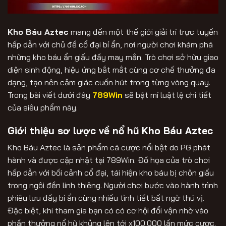
Kho Báu Aztec
mang đến một thế giới giải trí trực tuyến
hấp dẫn với chủ đề cổ đại bí ẩn, nơi người chơi khám phá
những kho báu ẩn giấu đầy may mắn. Trò chơi sở hữu giao
diện sinh động, hiệu ứng bắt mắt cùng cơ chế thưởng đa
dạng, tạo nên cảm giác cuốn hút trong từng vòng quay.
Trong bài viết dưới đây
789Win
sẽ bật mí luật lệ chi tiết
của siêu phẩm này.
Giới thiệu sơ lược về nổ hũ Kho Báu Aztec
Kho Báu Aztec là sản phẩm cá cược nổi bật do PG phát
hành và được cập nhật tại 789Win. Đồ họa của trò chơi
hấp dẫn với bối cảnh cổ đại, tái hiện kho báu bị chôn giấu
trong ngôi đền linh thiêng. Người chơi bước vào hành trình
phiêu lưu đầy bí ẩn cùng nhiều tình tiết bất ngờ thú vị.
Đặc biệt, khi tham gia bạn có có cơ hội đổi vận nhờ vào
phần thưởng nổ hũ khủng lên tới x100.000 lần mức cược.