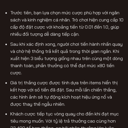
Trước tiên, bạn lựa chọn mức cược phù hợp với ngân
sách và kinh nghiệm cá nhân. Trò chơi hiện cung cấp 10
cấp độ đặt cược với khoảng tiền từ 0.01 đến 1.0, giúp
nhiều đối tượng dễ dàng tiếp cận.
Sau khi xác định xong, người chơi tiến hành nhấn quay
và chờ hệ thống trả kết quả trong thời gian ngắn. Khi
xuất hiện 3 biểu tượng giống nhau trên cùng một dòng
thanh toán, phần thưởng có thể đạt mức x80 tiền
cược.
Giá trị thắng cược được tính dựa trên items hiển thị
kết hợp với số tiền đã đặt. Sau mỗi lần chiến thắng,
các hình ảnh sẽ tự động kích hoạt hiệu ứng nổ và
được thay thế ngẫu nhiên.
Khách cược tiếp tục vòng quay cho đến khi đạt mục
tiêu mong muốn. Với tỷ lệ trả thưởng cao cùng hơn