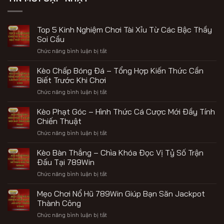
Top 5 Kinh Nghiệm Chơi Tài Xỉu Từ Các Bậc Thầy
Soi Cầu
Chức năng bình luận bị tắt
ở
Top
5
Kèo Chấp Bóng Đá – Tổng Hợp Kiến Thức Cần
Kinh
Biết Trước Khi Chơi
Nghiệm
Chức năng bình luận bị tắt
ở
Chơi
Kèo
Tài
Chấp
Kèo Phạt Góc – Hình Thức Cá Cược Mới Đầy Tính
Xỉu
Bóng
Từ
Chiến Thuật
Đá
Các
Chức năng bình luận bị tắt
ở
–
Bậc
Kèo
Tổng
Thầy
Phạt
Kèo Bàn Thắng – Chìa Khóa Đọc Vị Tỷ Số Trận
Hợp
Soi
Góc
Kiến
Đấu Tại 789Win
Cầu
–
Thức
Chức năng bình luận bị tắt
ở
Hình
Cần
Kèo
Thức
Biết
Bàn
Mẹo Chơi Nổ Hũ 789Win Giúp Bạn Săn Jackpot
Cá
Trước
Thắng
Cược
Thành Công
Khi
–
Mới
Chơi
Chức năng bình luận bị tắt
ở
Chìa
Đầy
Mẹo