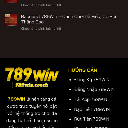
Không?
Nhất
Chức năng bình luận bị tắt
ở
Đánh
2026
Poker
Giá
789Win
Baccarat 789Win – Cách Chơi Dễ Hiểu, Cơ Hội
Thực
–
Tế
Thắng Cao
Thử
Chức năng bình luận bị tắt
ở
Thách
Baccarat
Tư
789Win
Duy
–
Qua
Cách
Từng
Chơi
Nước
Dễ
Đi
Hiểu,
Cơ
HƯỚNG DẪN
Hội
Thắng
Đăng Ký 789WIN
Cao
Đăng Nhập 789WIN
789WIN
là nền tảng cá
Tải App 789WIN
cược trực tuyến nổi bật
Nạp Tiền 789WIN
với hệ thống trò chơi đa
Rút Tiền 789WIN
dạng từ thể thao, casino
đến slot game hấp dẫn.