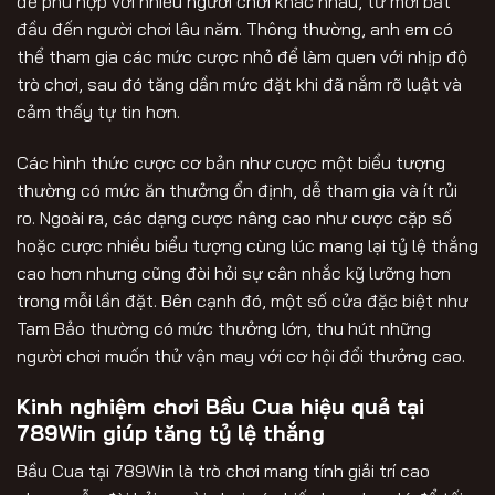
để phù hợp với nhiều người chơi khác nhau, từ mới bắt
đầu đến người chơi lâu năm. Thông thường, anh em có
thể tham gia các mức cược nhỏ để làm quen với nhịp độ
trò chơi, sau đó tăng dần mức đặt khi đã nắm rõ luật và
cảm thấy tự tin hơn.
Các hình thức cược cơ bản như cược một biểu tượng
thường có mức ăn thưởng ổn định, dễ tham gia và ít rủi
ro. Ngoài ra, các dạng cược nâng cao như cược cặp số
hoặc cược nhiều biểu tượng cùng lúc mang lại tỷ lệ thắng
cao hơn nhưng cũng đòi hỏi sự cân nhắc kỹ lưỡng hơn
trong mỗi lần đặt. Bên cạnh đó, một số cửa đặc biệt như
Tam Bảo thường có mức thưởng lớn, thu hút những
người chơi muốn thử vận may với cơ hội đổi thưởng cao.
Kinh nghiệm chơi Bầu Cua hiệu quả tại
789Win giúp tăng tỷ lệ thắng
Bầu Cua tại 789Win là trò chơi mang tính giải trí cao