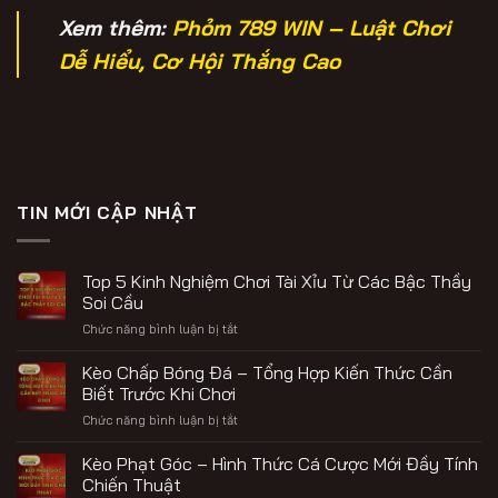
Xem thêm:
Phỏm 789 WIN – Luật Chơi
Dễ Hiểu, Cơ Hội Thắng Cao
TIN MỚI CẬP NHẬT
Top 5 Kinh Nghiệm Chơi Tài Xỉu Từ Các Bậc Thầy
Soi Cầu
Chức năng bình luận bị tắt
ở
Top
5
Kèo Chấp Bóng Đá – Tổng Hợp Kiến Thức Cần
Kinh
Biết Trước Khi Chơi
Nghiệm
Chức năng bình luận bị tắt
ở
Chơi
Kèo
Tài
Chấp
Kèo Phạt Góc – Hình Thức Cá Cược Mới Đầy Tính
Xỉu
Bóng
Từ
Chiến Thuật
Đá